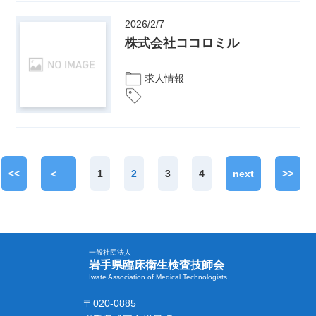
2026/2/7
株式会社ココロミル
求人情報
<<
＜
1
2
3
4
next
>>
prev
＞
一般社団法人
岩手県臨床衛生検査技師会
Iwate Association of Medical Technologists
〒020-0885