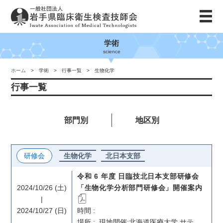
学術
science
ホーム
学術
行事一覧
生物化学
行事一覧
部門別
地区別
研修会
生物化学
北日本支部
令和 6 年度 日臨技北日本支部研修会
「生物化学分析部門研修会」開催案内
2024/10/26 (土)
|
2024/10/27 (日)
時間 :
場所 : 現地開催:北海道医療大学 サテライトキャンパス 講義室 A (北海道札幌市中央区北 4 条西 5 丁目 ASTY45 12 階) オンデマンド配信:日臨技 Web 研修会システム