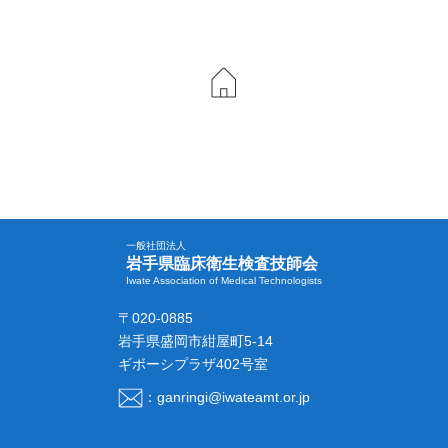
一般社団法人
岩手県臨床衛生検査技師会
Iwate Association of Medical Technologists
〒020-0885
岩手県盛岡市紺屋町5-14
ギボーシプラザ402号室
：ganringi@iwateamt.or.jp