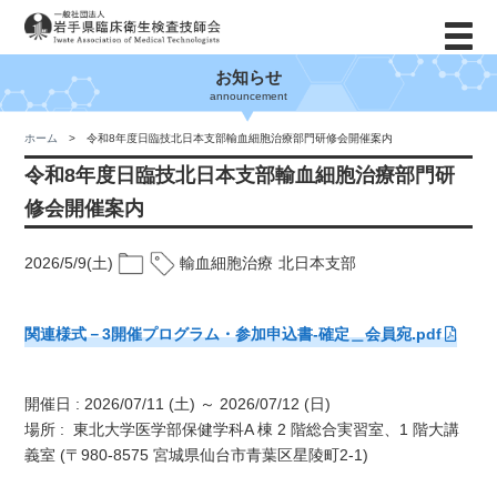
お知らせ
announcement
ホーム
令和8年度日臨技北日本支部輸血細胞治療部門研修会開催案内
令和8年度日臨技北日本支部輸血細胞治療部門研
修会開催案内
2026/5/9(土)
輸血細胞治療
北日本支部
関連様式－3開催プログラム・参加申込書-確定＿会員宛.pdf
開催日 : 2026/07/11 (土) ～ 2026/07/12 (日)
場所 : 東北大学医学部保健学科A 棟 2 階総合実習室、1 階大講
義室 (〒980-8575 宮城県仙台市青葉区星陵町2-1)