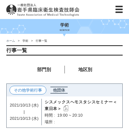
学術
science
ホーム
学術
行事一覧
行事一覧
部門別
地区別
その他学術行事
他団体
シスメックスヘモスタシスセミナー＜
2021/10/13 (水)
東日本＞
|
時間 : 19:00 ~ 20:10
2021/10/13 (水)
場所 :