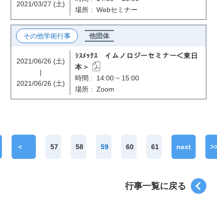
2021/03/27 (土)
場所 : Webセミナー
その他学術行事
他団体
ｼｽﾒｯｸｽ イムノロジーセミナー＜東日
2021/06/26 (土)
本＞
|
時間 : 14:00 ~ 15:00
2021/06/26 (土)
場所 : Zoom
＜
57
58
59
60
61
next
>
prev
＞
行事一覧に戻る